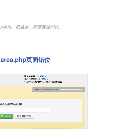
知周也。俄然觉，则蘧蘧然周也。
ntarea.php页面错位