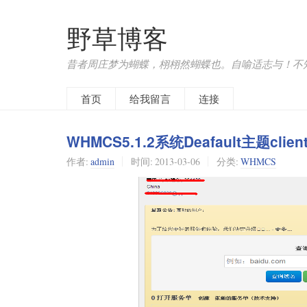
野草博客
昔者周庄梦为蝴蝶，栩栩然蝴蝶也。自喻适志与！不
首页
给我留言
连接
WHMCS5.1.2系统Deafault主题clie
作者:
admin
时间:
2013-03-06
分类:
WHMCS