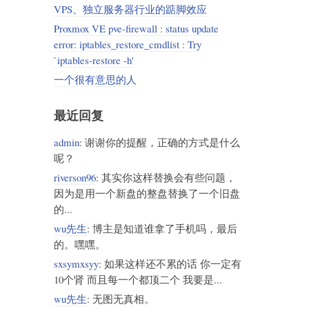
VPS、独立服务器行业的踮脚效应
Proxmox VE pve-firewall : status update
error: iptables_restore_cmdlist : Try
`iptables-restore -h'
一个很有意思的人
最近回复
admin
: 谢谢你的提醒，正确的方式是什么
呢？
riverson96
: 其实你这样替换会有些问题，
因为是用一个新盘的整盘替换了一个旧盘
的...
wu先生
: 博主是知道谁拿了手机吗，最后
的。嘿嘿。
sxsymxsyy
: 如果这样还不累的话 你一定有
10个肾 而且每一个都顶二个 我要是...
wu先生
: 无图无真相。