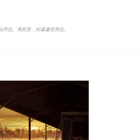
知周也。俄然觉，则蘧蘧然周也。