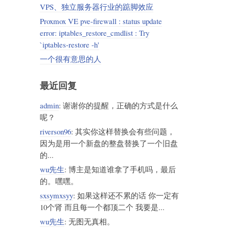
VPS、独立服务器行业的踮脚效应
Proxmox VE pve-firewall : status update
error: iptables_restore_cmdlist : Try
`iptables-restore -h'
一个很有意思的人
最近回复
admin
: 谢谢你的提醒，正确的方式是什么
呢？
riverson96
: 其实你这样替换会有些问题，
因为是用一个新盘的整盘替换了一个旧盘
的...
wu先生
: 博主是知道谁拿了手机吗，最后
的。嘿嘿。
sxsymxsyy
: 如果这样还不累的话 你一定有
10个肾 而且每一个都顶二个 我要是...
wu先生
: 无图无真相。