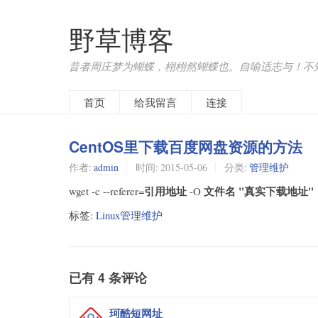
野草博客
昔者周庄梦为蝴蝶，栩栩然蝴蝶也。自喻适志与！不
首页
给我留言
连接
CentOS里下载百度网盘资源的方法
作者:
admin
时间:
2015-05-06
分类:
管理维护
引用地址
文件名
"真实下载地址"
wget -c --referer=
-O
标签:
Linux管理维护
已有 4 条评论
珂酷短网址