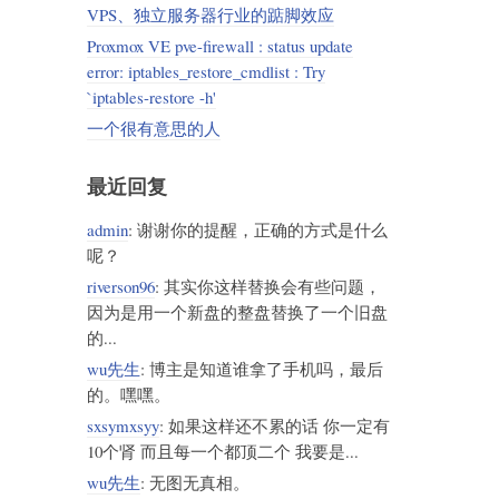
VPS、独立服务器行业的踮脚效应
Proxmox VE pve-firewall : status update
error: iptables_restore_cmdlist : Try
`iptables-restore -h'
一个很有意思的人
最近回复
admin
: 谢谢你的提醒，正确的方式是什么
呢？
riverson96
: 其实你这样替换会有些问题，
因为是用一个新盘的整盘替换了一个旧盘
的...
wu先生
: 博主是知道谁拿了手机吗，最后
的。嘿嘿。
sxsymxsyy
: 如果这样还不累的话 你一定有
10个肾 而且每一个都顶二个 我要是...
wu先生
: 无图无真相。