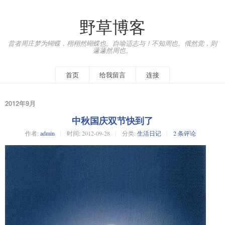
野草博客
昔者周庄梦为蝴蝶，栩栩然蝴蝶也。自喻适志与！不知周也。俄然觉，则
蘧蘧然周也。
首页
给我留言
连接
2012年9月
中秋国庆双节快到了
作者:
admin
时间:
2012-09-28
分类:
生活日记
2 条评论