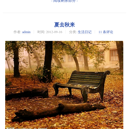
- 阅读剩余部分 -
夏去秋来
作者:
admin
时间:
2012-09-16
分类:
生活日记
11 条评论