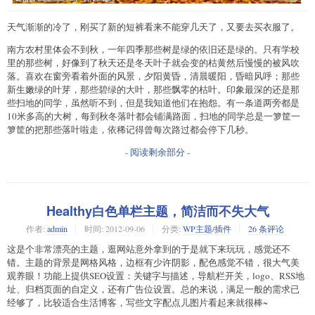
天气渐渐的冷了，刚买了新的短裤看来不能穿几天了，又要去买衣服了。
南方农村里体会不到秋，一年四季那些树是绿的依旧还是绿的。只有学校
里的那些树，好像到了秋天还是冬天叶子就会变的枯黄然后慢慢的被风吹
落。喜欢在窗旁看着外面的风景，夕阳黄昏，清晨暖阳，昏暗风呼；那些
新生嫩绿的叶芽，那些碧绿的大叶，那些飘零的枯叶。印象最深的还是那
些扫地的同学，虽然听不到，但是我知道他们在抱怨。有一条道两旁都是
10米多高的大树，每到秋冬落叶都会铺满路面，扫地的同学总是一箩筐一
箩筐的把那些落叶啦走，依稀记得曾每次路过都会停下几秒。
- 阅读剩余部分 -
Healthy白色单栏主题，简洁而不失大气
作者:
admin
时间:
2012-09-06
分类:
WP主题/插件
26 条评论
这是个非常漂亮的主题，逛网站意外拿到的于是就下来玩玩，感觉还不
错。主题的背景是网格风格，边框有少许阴影，配色感觉不错，很大气美
观养眼！功能上提供SEO设置：关键字与描述，导航栏开关，logo、RSS地
址、归档页面的自定义，还有广告位设置。总的来说，满足一般的需求已
经够了，比较适合生活博客，写些文字配点儿图片看起来就很棒~