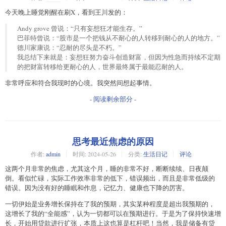
今天晚上睡觉刚醒在刷X，看到王川发的：
Andy grove 曾说：“只有妄想狂才能生存。”
巴菲特曾说：“股市是一个把钱从不耐心的人转移到耐心的人的地方。”
德川家康说：“忍耐的尽头是不朽。”
我总结下来就是：妄想狂努力奋斗创造财富，但因为性急而持续不定期
的把财富转移给更耐心的人，世界最终属于最能忍耐的人。
非常呼应和符合我现时的心境。我突然间想起事情。
- 阅读剩余部分 -
思考最近焦虑的原因
作者:
admin
时间:
2024-05-26
分类:
生活日记
评论
这两个月非常的焦虑，尤其这个月，睡的非常不好，断断续续、日夜颠
倒。看似忙碌，实际工作效率非常的低下，错误频出，而且是非常低级的
错误。因为没有好的睡眠和作息，记忆力、健康也下降的厉害。
一切伊始是业务增长保持在了我的预期，其实某种程度是超出我预期的，
这增长了我的“全能感”，认为一切都可以在预期进行。于是为了保持快速增
长，开始用贷款进行扩张，本质上这也算是杠杆吧！当然，我是储备有贷