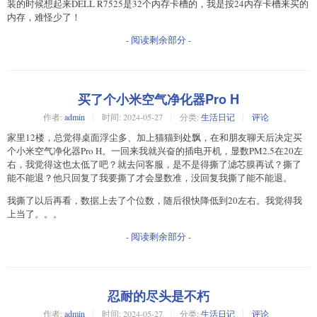
装的时候想起来DELL R7525是32个内存卡槽的，我是按24内存卡槽来买的
内存，难怪少了！
- 阅读剩余部分 -
买了个小米空气净化器Pro H
作者:
admin
时间:
2024-05-27
分类:
生活日记
评论
家里12楼，总觉得桌面浮尘多、加上猫猫到处飘，在和朋友聊天后决定买
个小米空气净化器Pro H。一回来我就兴奋的插电开机，显数PM2.5在20左
右，我觉得这也太低了吧？就去问客服，是不是得撕了滤芯膜再试？撕了
能不能退？他只回复了我要撕了才会显数准，没回复我撕了能不能退。
我撕了以后再看，数据上去了个位数，随后很快降低到20左右。我觉得我
上当了。。。
- 阅读剩余部分 -
忍耐的尽头是不朽
作者:
admin
时间:
2024-05-27
分类:
生活日记
评论