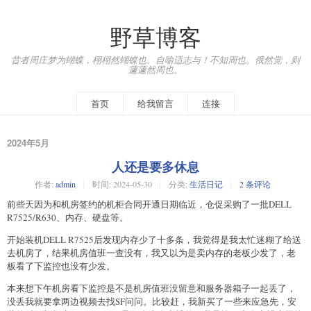
野草博客
昔者周庄梦为蝴蝶，栩栩然蝴蝶也。自喻适志与！不知周也。俄然觉，则
蘧蘧然周也。
首页
给我留言
连接
2024年5月
人还是要多休息
作者:
admin
时间:
2024-05-30
分类:
生活日记
2 条评论
前些天因为和机房签约的机柜合同开通日期临近，仓促采购了一批DELL
R7525/R630、内存、硬盘等。
开始装机DELL R7525后发现内存少了十多条，我觉得是我太忙迷糊了给送
去机房了，结果机房值班一查没有，我又以为是卖内存的老板少发了，老
板看了下监控也没有少发。
本来想下午机房看下监控是不是机房值班没留意和服务器箱子一起丢了，
没丢我就要拿两边视频去找SF问问。比较赶，我新买了一些来应急先，安