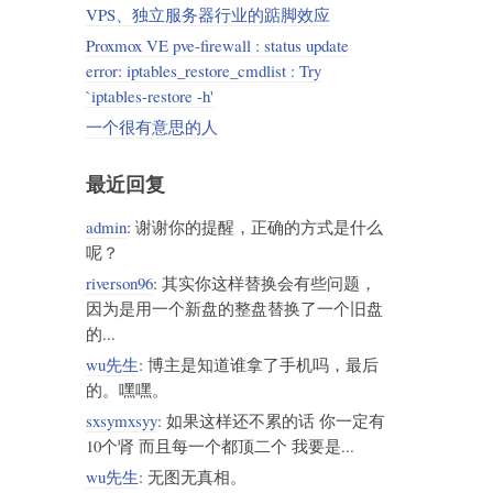
VPS、独立服务器行业的踮脚效应
Proxmox VE pve-firewall : status update
error: iptables_restore_cmdlist : Try
`iptables-restore -h'
一个很有意思的人
最近回复
admin
: 谢谢你的提醒，正确的方式是什么
呢？
riverson96
: 其实你这样替换会有些问题，
因为是用一个新盘的整盘替换了一个旧盘
的...
wu先生
: 博主是知道谁拿了手机吗，最后
的。嘿嘿。
sxsymxsyy
: 如果这样还不累的话 你一定有
10个肾 而且每一个都顶二个 我要是...
wu先生
: 无图无真相。