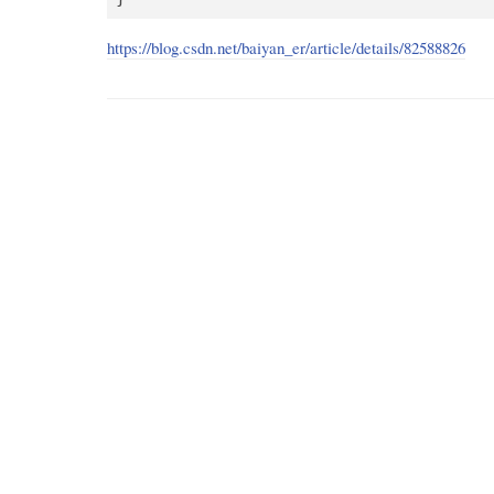
https://blog.csdn.net/baiyan_er/article/details/82588826