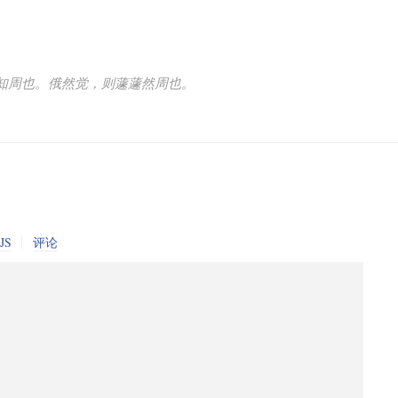
知周也。俄然觉，则蘧蘧然周也。
JS
评论