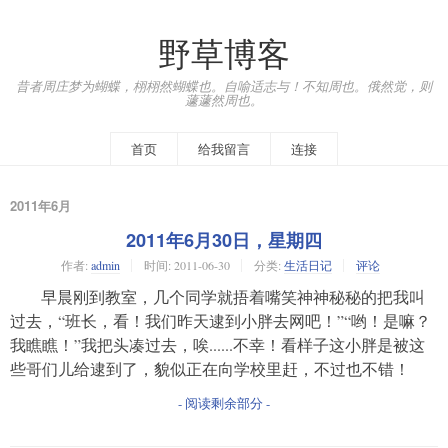
野草博客
昔者周庄梦为蝴蝶，栩栩然蝴蝶也。自喻适志与！不知周也。俄然觉，则
蘧蘧然周也。
首页
给我留言
连接
2011年6月
2011年6月30日，星期四
作者:
admin
时间:
2011-06-30
分类:
生活日记
评论
早晨刚到教室，几个同学就捂着嘴笑神神秘秘的把我叫
过去，“班长，看！我们昨天逮到小胖去网吧！”“哟！是嘛？
我瞧瞧！”我把头凑过去，唉......不幸！看样子这小胖是被这
些哥们儿给逮到了，貌似正在向学校里赶，不过也不错！
- 阅读剩余部分 -