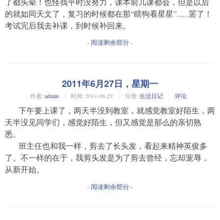
了都头晕！也怪我平时没努力，课本前几课都会，但是以后
的就如同天文了，复习的时候都在那“瞎狗看星星”......罢了！
考试完后我去补课，到时候补回来。
- 阅读剩余部分 -
2011年6月27日，星期一
作者:
admin
时间:
2011-06-27
分类:
生活日记
评论
下午要上课了，两天半没到教室，就感觉教室好陌生，两
天半没见同学们，感觉好陌生，但又感觉是那么的亲切熟
悉。
班主任也和我一样，剪去了长头发，看起来精神英俊多
了。不一样的在于，我剪头发是为了剪去曾经，忘却宠辱，
从新开始。
- 阅读剩余部分 -