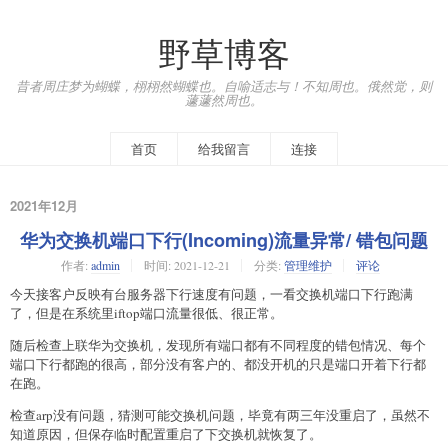
野草博客
昔者周庄梦为蝴蝶，栩栩然蝴蝶也。自喻适志与！不知周也。俄然觉，则
蘧蘧然周也。
首页
给我留言
连接
2021年12月
华为交换机端口下行(Incoming)流量异常/ 错包问题
作者:
admin
时间:
2021-12-21
分类:
管理维护
评论
今天接客户反映有台服务器下行速度有问题，一看交换机端口下行跑满
了，但是在系统里iftop端口流量很低、很正常。
随后检查上联华为交换机，发现所有端口都有不同程度的错包情况、每个
端口下行都跑的很高，部分没有客户的、都没开机的只是端口开着下行都
在跑。
检查arp没有问题，猜测可能交换机问题，毕竟有两三年没重启了，虽然不
知道原因，但保存临时配置重启了下交换机就恢复了。