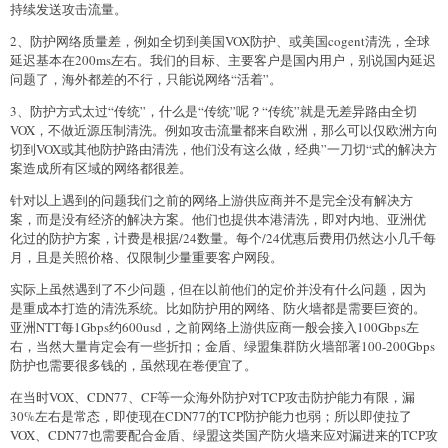
持续发送攻击流量。
2、防护网络质量差，例如全切到美国VOX防护、或美国cogent清洗，全球
延迟基本在200ms左右。我们的目标、主要客户是国内用户，别说国内延迟
问题了，海外都差的不行，只能说网络“活着”。
3、防护方式太过“传统”，什么是“传统”呢？“传统”就是无差异路由全切
VOX，不做近源压制清洗。例如攻击流量都来自欧洲，那么可以仅欧洲方向
切到VOX或其他防护路由清洗，他们没有这么做，经典”一刀切“式的解决方
案造成所有区域的网络都很差。
针对以上遇到的问题我们之前的网络上游供应商并不是完全没有解决方
案，而是没有经济的解决方案。他们也提供本港清洗，即对内地、亚洲优
化过的防护方案，计费是根据/24数量。每个/24优惠后费用仍然达小几千每
月，且是关照价格、仅限制少量重要客户网段。
实际上虽然遇到了不少问题，但在以前他们的定价并没有什么问题，因为
是重成本打造的清洗系统。比如防护用的网络、防火墙都是需要巨资的。
亚洲NTT每1Gbps约600usd，之前网络上游供应商一般会接入100Gbps左
右，当然大量肯定会有一些折扣；金盾、绿盟集群防火墙部署100-200Gbps
防护也需要很多钱的，虽然现在卷便宜了。
在当时VOX、CDN77、CF等一众海外防护对TCP攻击防护能力有限，漏
30%左右是常态，即使现在CDN77的TCP防护能力也弱；所以即使拉了
VOX、CDN77也需要配合金盾、绿盟这类国产防火墙来应对漏进来的TCP攻