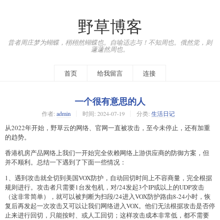
野草博客
昔者周庄梦为蝴蝶，栩栩然蝴蝶也。自喻适志与！不知周也。俄然觉，则
蘧蘧然周也。
首页
给我留言
连接
一个很有意思的人
作者:
admin
时间:
2024-07-19
分类:
生活日记
从2022年开始，野草云的网络、官网一直被攻击，至今未停止，还有加重
的趋势。
香港机房产品网络上我们一开始完全依赖网络上游供应商的防御方案，但
并不顺利。总结一下遇到了下面一些情况：
1、遇到攻击就全切到美国VOX防护，自动回切时间上不容商量，完全根据
规则进行。攻击者只需要1台发包机，对/24发起3个IP或以上的UDP攻击
（这非常简单），就可以被判断为扫段/24进入VOX防护路由8-24小时，恢
复后再发起一次攻击又可以让我们网络进入VOX。他们无法根据攻击是否停
止来进行回切，只能按时、或人工回切；这样攻击成本非常低，都不需要