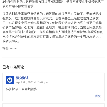
2个条件限制的，这样攻击方跳过前端JQ限制，然后不断变化手机号码就可
以向后端不停发送请求。
以前遇到这类事情还挺愤怒的，但逐渐的就以平常心看待了。无能怒吼没
有意义，放弃抵抗投降更是没有意义。现在我甚至已经把攻击方当朋友
了，也许现实中我与他也是相识的，他比我们绝大多数的客户都更了解我
们的产品好在什么地方、差在什么地方、哪里有薄弱点，当出现问题总是
会在第一时间来”通知你“，你很难相信有人可以坚持不懈持续2年观察你的
网络情况并对薄弱的地方进行打击，但我遇到了这样的一个有意思的人，
或者说朋友。
标签: none
已有 3 条评论
缘分测试
April 7th, 2025 at 05:44 pm
防护比攻击要麻烦很多
回复