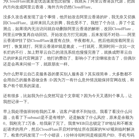
为CloudFlare就算是优选速度也比较慢，我就买了阿里云香港反代源，把国
内方向改成阿里云香港，海外方向仍然CloudFlare。
没多久攻击者发现了这个事情，他开始攻击阿里云香港的IP，我无奈又切换
回CloudFlare。这样来回几次折腾，我也受不了。我想了个办法，弄了个监
测点，如果境内无法访问就自动删除阿里云香港的解析，改回CloudFlare，
阿里云IP恢复再自动回切。开始攻击方打完就跑，后来发现不对劲——阿里
云香港IP挂了切CloudFlare速度有点快、半夜都有人。然后他就按着阿里云
IP打，恢复就打。阿里云香港IP就是脆皮，一打就死，黑洞时间一次比一次
长烂的不行，加上野草云自己的清洗系统也慢慢完善了，就换成野草云自
己的IP来反代官网源了，他打的费劲了、影响小了才没继续攻击了，但偶尔
还是会再来问候一下，就跟朋友一样。
为什么野草云自己卖服务器的要买别人服务器？其实很简单，大多数都不
会用自己的服务器做业务 :D 因为万一有什么意外情况能保持官网在线，和
客户有个联系的渠道。
还有很多，比如我为什么突然写这个文章呢？因为今天又遇到个事儿，让
我想记录一下。
早上我处理值班转给我的工单，说客户请求不到短信。我看了看没什么问
题，去看了下submail是不是有维护、还是触发了什么风控，原来是余额为
0。我刚充了2万条，给我刷了完了。我查WEB日志锁定了IP地址和不断发
起请求的用户，然后CloudFlare开启对IP地址所在国家的WAF规则临时解决
了。检查代码发现了一个小错误，1分钟冷却时间是根据用户ID、手机号码