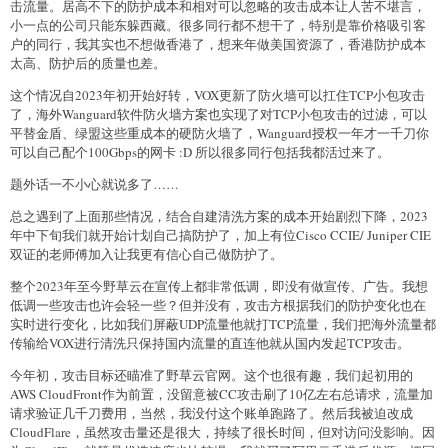
击流量。居高不下的防护成本和相对可以忽略的攻击成本让人苦不堪言，
小一点的公司只能东躲西藏。很多同行都不想干了，特别是靠价格吸引客
户的同行，我其实也不想做香港了，想来年做美国资源了，香港防护成本
太高、防护后的质量也差。
这个情况自2023年初开始好转，VOX更新了防火墙可以扛住TCP小包攻击
了，海外Wanguard软件防火墙方案也实现了对TCP小包攻击的过滤，可以
平替金盾、绿盟这些重成本的硬防火墙了，Wanguard授权一年才一千刀你
可以自己配个100Gbps的网卡 :D 所以很多同行包括我都活过来了。
题外话一不小心就说多了……
总之遇到了上面那些情况，结合自建清洗方案的成本开始剧烈下降，2023
年中下旬我们就开始计划自己搞防护了，加上有位Cisco CCIE/ Juniper CIE
双证的老师傅加入让我更有信心自己做防护了。
整个2023年至今野草云在宣传上都非常低调，即没有做宣传、广告。我想
低调一些攻击也许会轻一些？但并没有，攻击方根据我们的防护变化也在
实时进行变化，比如我们屏蔽UDP流量他就打TCP流量，我们把海外流量都
传输给VOX进行清洗只保持国内流量的直连他就从国内发起TCP攻击。
今年初，攻击目标还瞄准了野草云官网。这个也很有趣，我们起初用的
AWS CloudFront作为前置，没留意被CC攻击刷了10亿左右总请求，流量加
请求验证几千刀费用，当然，我没付这个账单跑路了。然后我被迫改成
CloudFlare，虽然攻击量还是很大，持续了很长时间，但对访问没影响。因