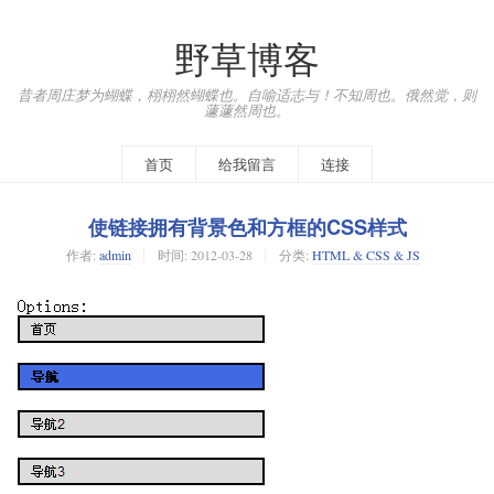
野草博客
昔者周庄梦为蝴蝶，栩栩然蝴蝶也。自喻适志与！不知周也。俄然觉，则
蘧蘧然周也。
首页
给我留言
连接
使链接拥有背景色和方框的CSS样式
作者:
admin
时间:
2012-03-28
分类:
HTML & CSS & JS