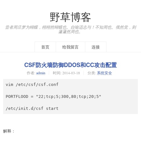
野草博客
昔者周庄梦为蝴蝶，栩栩然蝴蝶也。自喻适志与！不知周也。俄然觉，则
蘧蘧然周也。
首页
给我留言
连接
CSF防火墙防御DDOS和CC攻击配置
作者:
admin
时间:
2014-03-18
分类:
系统安全
vim /etc/csf/csf.conf

PORTFLOOD = "22;tcp;5;300,80;tcp;20;5"  

/etc/init.d/csf start  
解释：