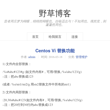
野草博客
昔者周庄梦为蝴蝶，栩栩然蝴蝶也。自喻适志与！不知周也。俄然觉，则
蘧蘧然周也。
首页
给我留言
连接
Centos Vi 替换功能
作者:
admin
时间:
2016-03-18
分类:
管理维护
1) 文件内全部替换：
:%s#abc#123#g (如文件内有#，可用/替换,:%s/abc/123/g)
--注：把abc替换成123
(或者: %s/str1/str2/g 用str2替换文件中所有的str1）
2) 文件内局部替换：
:20,30s#abc#123(如文件内有#，可用/替换,:%s/abc/123/g)
--注：把20行到30行内abc替换成123